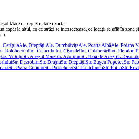
ieşul Mare cu reprezentare exactă.
apăt la altul, cu ce străzi se intersectează, ce locaţii se află în zonă şi 
ren.
. Cetăţuia
Ale. Dreptăţii
Ale. Dumbrăviţa
Ale. Poarta Albă
Ale. Poiana V
nt. Bolobocului
Int. Caiacului
Int. Cişmelei
Int. Colaborării
Int. Flondor T
Şos. Virtuţii
Str. Arieşul Mare
Str. Azurului
Str. Baia de Arieş
Str. Basmulu
ealului
Str. Dezrobirii
Str. Drajna
Str. Dreptăţii
Str. Eugen Popescu
Str. Fab
ioara
Str. Piatra Craiului
Str. Pirotehniei
Str. Politehnicii
Str. Putna
Str. Reve