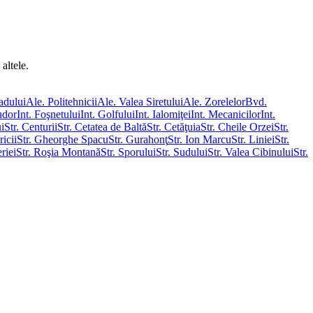
altele.
adului
Ale. Politehnicii
Ale. Valea Siretului
Ale. Zorelelor
Bvd.
udor
Int. Foşnetului
Int. Golfului
Int. Ialomiţei
Int. Mecanicilor
Int.
i
Str. Centurii
Str. Cetatea de Baltă
Str. Cetăţuia
Str. Cheile Orzei
Str.
ricii
Str. Gheorghe Spacu
Str. Gurahonţ
Str. Ion Marcu
Str. Liniei
Str.
riei
Str. Roşia Montană
Str. Sporului
Str. Sudului
Str. Valea Cibinului
Str.