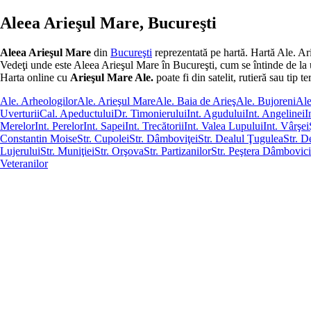
Aleea Arieşul Mare, Bucureşti
Aleea Arieşul Mare
din
Bucureşti
reprezentată pe hartă. Hartă Ale. Ar
Vedeţi unde este Aleea Arieşul Mare în Bucureşti, cum se întinde de la un c
Harta online cu
Arieşul Mare Ale.
poate fi din satelit, rutieră sau tip te
Ale. Arheologilor
Ale. Arieşul Mare
Ale. Baia de Arieş
Ale. Bujoreni
Ale
Uverturii
Cal. Apeductului
Dr. Timonierului
Int. Agudului
Int. Angelinei
I
Merelor
Int. Perelor
Int. Sapei
Int. Trecătorii
Int. Valea Lupului
Int. Vârşei
Constantin Moise
Str. Cupolei
Str. Dâmboviţei
Str. Dealul Ţugulea
Str. D
Lujerului
Str. Muniţiei
Str. Orşova
Str. Partizanilor
Str. Peştera Dâmbovic
Veteranilor