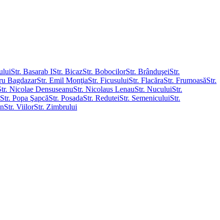
ului
Str. Basarab I
Str. Bicaz
Str. Bobocilor
Str. Brânduşei
Str.
tru Bagdazar
Str. Emil Monţia
Str. Ficusului
Str. Flacăra
Str. Frumoasă
Str.
Str. Nicolae Densuseanu
Str. Nicolaus Lenau
Str. Nucului
Str.
Str. Popa Şapcă
Str. Posada
Str. Redutei
Str. Semenicului
Str.
an
Str. Viilor
Str. Zimbrului