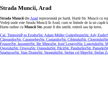
Strada Muncii, Arad
Strada Muncii
din
Arad
reprezentată pe hartă. Hartă Str. Muncii cu re
Vedeţi unde este Strada Muncii în Arad, cum se întinde de la un capăt la al
Harta online cu
Muncii Str.
poate fi din satelit, rutieră sau tip teren.
Cal. Timişorii
P-ţa Eroilor
Str. Adam Müller Gutterbrunn
Str. Ady Endre
Căpşunilor
Str. Caransebeş
Str. Castanilor
Str. Cibinului
Str. Clopotului
St
Frunzei
Str. Iasomiei
Str. Ilie Minea
Str. Iosif Lengyel
Str. Lugojului
Str. M
Ogorului
Str. Orşova
Str. Ostaşului
Str. Păcii
Str. Pandurilor
Str. Panselei
S
Spartacus
Str. Stan Dragu
Str. Steagului
Str. Ştefan cel Mare
Str. Ştefan Z