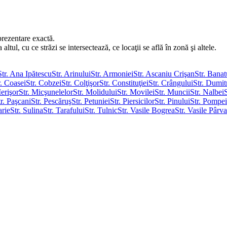
prezentare exactă.
tul, cu ce străzi se intersectează, ce locaţii se află în zonă şi altele.
Str. Ana Ipătescu
Str. Arinului
Str. Armoniei
Str. Ascaniu Crişan
Str. Banat
r. Coasei
Str. Cobzei
Str. Colţişor
Str. Constituţiei
Str. Crângului
Str. Dumi
erişor
Str. Micşunelelor
Str. Molidului
Str. Movilei
Str. Muncii
Str. Nalbei
tr. Paşcani
Str. Pescăruş
Str. Petuniei
Str. Piersicilor
Str. Pinului
Str. Pompei
arie
Str. Sulina
Str. Tarafului
Str. Tulnic
Str. Vasile Bogrea
Str. Vasile Pârv