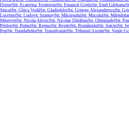
Dornei
Str. Ecaterina Teodoroiu
Str. Emanoil Gojdu
Str. Emil Gârleanu
St
Şincai
Str. Ghica Vodă
Str. Gladiolelor
Str. Grigore Alexandrescu
Str. Gr
Lucernei
Str. Ludovic Szantay
Str. Măcieşului
Str. Macului
Str. Mărgărita
Minervei
Str. Nicola Alexici
Str. Nicolae Dărăban
Str. Olimpiadei
Str. Pa
Prislop
Str. Putnei
Str. Remus
Str. Reşiţei
Str. Românului
Str. Salciei
Str. Ş
Pop
Str. Trandafirilor
Str. Transilvaniei
Str. Tribunul Axente
Str. Vasile Go