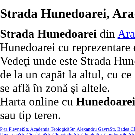
Strada Hunedoarei, Ar
Strada Hunedoarei
din
Ar
Hunedoarei cu reprezentare 
Vedeţi unde este Strada Hun
de la un capăt la altul, cu ce 
se află în zonă şi altele.
Harta online cu
Hunedoarei 
sau tip teren.
P-ţa Plevnei
Str. Academia Teologică
Str. Alexandru Gavra
Str. Badea C
Pavelescu
Str. Ciocârliei
Str. Clopoţeilor
Str. Clujului
Str. Conduraşilor
Str