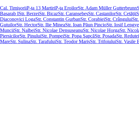
Cal. Timişorii
P-ţa 13 Martiri
P-ţa Eroilor
Str. Adam Müller Gutterbrunn
S
Basarab I
Str. Berzei
Str. Bicaz
Str. Caransebeş
Str. Castanilor
Str. Cetăţii
S
Diaconovici Loga
Str. Constantin Gurban
Str. Corabiei
Str. Crângului
Str
Gutuilor
Str. Hector
Str. Ilie Minea
Str. Ioan Păun Pincio
Str. Iosif Lengye
Muncii
Str. Nalbei
Str. Nicolae Densuseanu
Str. Nicolae Horga
Str. Nico
Piersicilor
Str. Pinului
Str. Pompei
Str. Popa Şapcă
Str. Posada
Str. Redute
Mare
Str. Sulina
Str. Tarafului
Str. Teodor Mariş
Str. Trifoiului
Str. Vasile