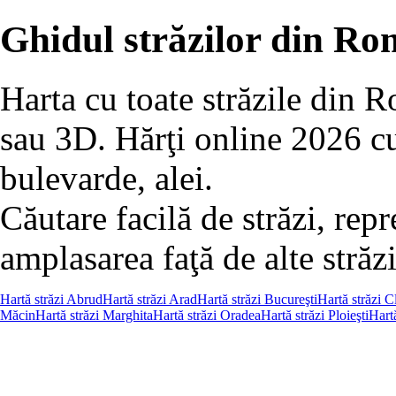
Ghidul străzilor din R
Harta cu toate străzile din Ro
sau 3D. Hărţi online 2026 cu
bulevarde, alei.
Căutare facilă de străzi, repr
amplasarea faţă de alte străz
Hartă străzi Abrud
Hartă străzi Arad
Hartă străzi Bucureşti
Hartă străzi 
Măcin
Hartă străzi Marghita
Hartă străzi Oradea
Hartă străzi Ploieşti
Hart