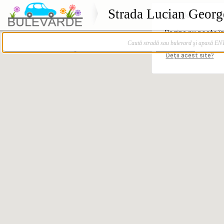
Strada Lucian Georg
Caută stradă sau bulevard şi apasă E