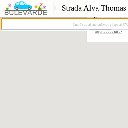
Strada Alva Thomas 
Caută stradă sau bulevard şi apasă E