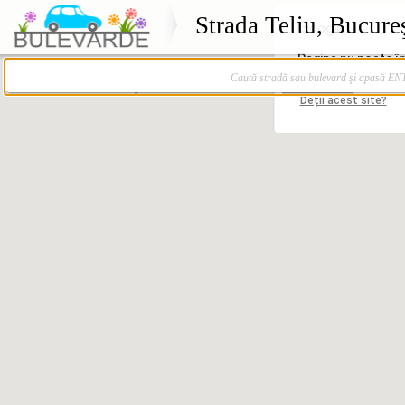
Strada Teliu, Bucureş
Caută stradă sau bulevard şi apasă E