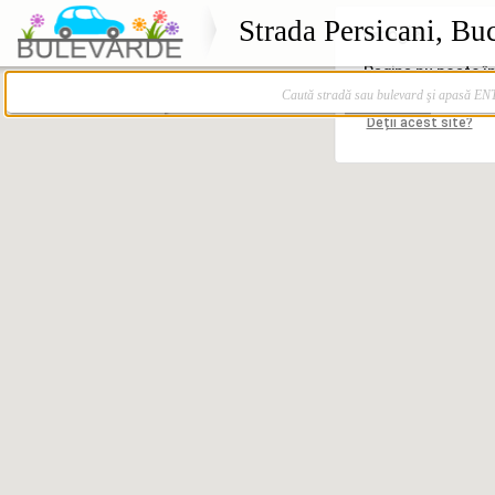
Strada Persicani, Buc
Caută stradă sau bulevard şi apasă E