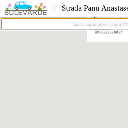
Strada Panu Anastase
Caută stradă sau bulevard şi apasă E