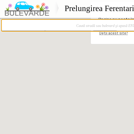
Prelungirea Ferentari
Caută stradă sau bulevard şi apasă E