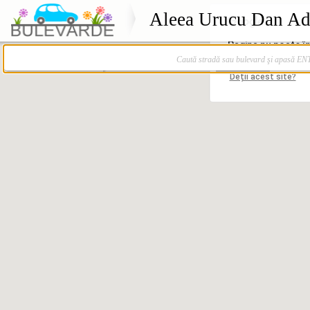
Aleea Urucu Dan Adr
Caută stradă sau bulevard şi apasă E