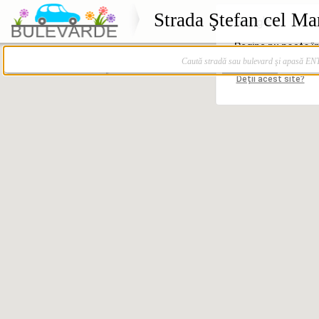
Strada Ştefan cel Ma
Caută stradă sau bulevard şi apasă E