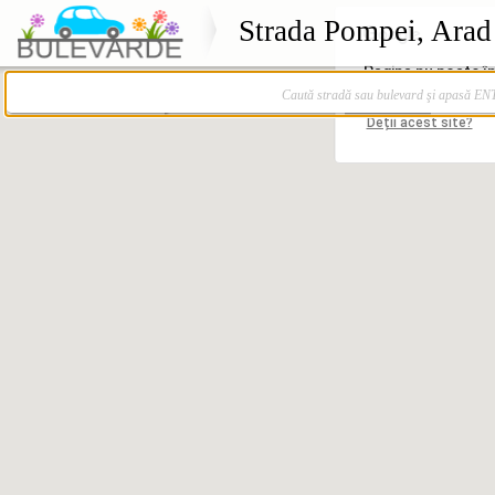
Strada Pompei, Arad
Caută stradă sau bulevard şi apasă E