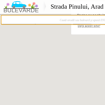
Strada Pinului, Arad
Caută stradă sau bulevard şi apasă E