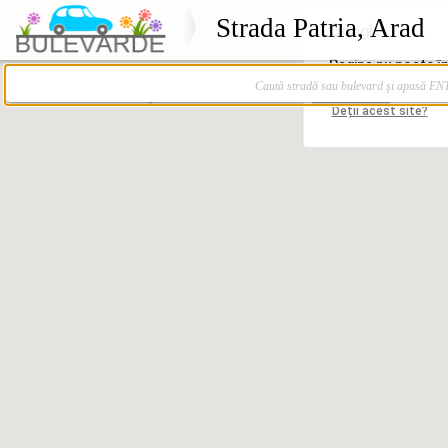
Strada Patria, Arad
Caută stradă sau bulevard şi apasă E