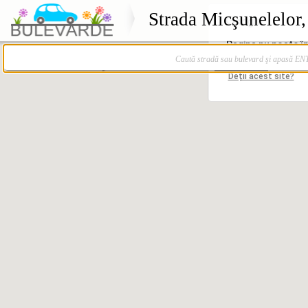
Strada Micşunelelor,
Caută stradă sau bulevard şi apasă E