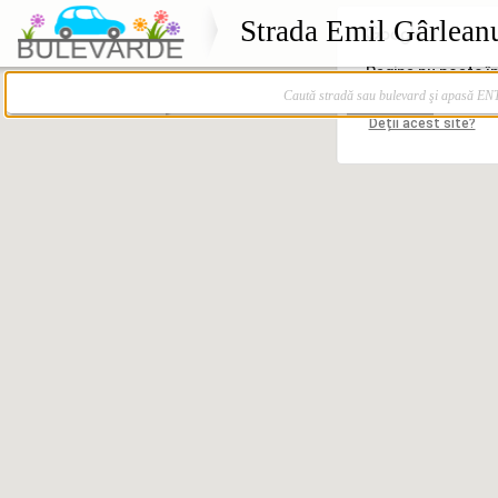
Strada Emil Gârlean
Caută stradă sau bulevard şi apasă E