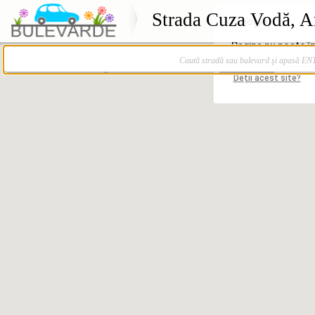
Strada Cuza Vodă, A
Caută stradă sau bulevard şi apasă E