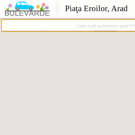
Piaţa Eroilor, Arad
Caută stradă sau bulevard şi apasă E