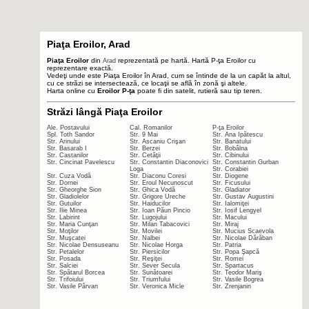
Piaţa Eroilor, Arad
Piaţa Eroilor
din
reprezentată pe hartă. Hartă P-ţa Eroilor cu
Arad
reprezentare exactă.
Vedeţi unde este Piaţa Eroilor în Arad, cum se întinde de la un capăt la altul,
cu ce străzi se intersectează, ce locaţii se află în zonă şi altele.
Harta online cu
Eroilor P-ţa
poate fi din satelit, rutieră sau tip teren.
Străzi lângă Piaţa Eroilor
Ale. Postavului
Cal. Romanilor
P-ţa Eroilor
Spl. Toth Sandor
Str. 9 Mai
Str. Ana Ipătescu
Str. Arinului
Str. Ascaniu Crişan
Str. Banatului
Str. Basarab I
Str. Berzei
Str. Bobâlna
Str. Castanilor
Str. Cetăţii
Str. Cibinului
Str. Cincinat Pavelescu
Str. Constantin Diaconovici
Str. Constantin Gurban
Loga
Str. Corabiei
Str. Cuza Vodă
Str. Diaconu Coresi
Str. Diogene
Str. Dornei
Str. Eroul Necunoscut
Str. Ficusului
Str. Gheorghe Sion
Str. Ghica Vodă
Str. Gladiator
Str. Gladiolelor
Str. Grigore Ureche
Str. Gustav Augustini
Str. Gutuilor
Str. Haiducilor
Str. Ialomiţei
Str. Ilie Minea
Str. Ioan Păun Pincio
Str. Iosif Lengyel
Str. Labirint
Str. Lugojului
Str. Macului
Str. Maria Cunţan
Str. Milan Tabacovici
Str. Miraj
Str. Moţilor
Str. Movilei
Str. Mucius Scaevola
Str. Muşcatei
Str. Nalbei
Str. Nicolae Dărăban
Str. Nicolae Densuseanu
Str. Nicolae Horga
Str. Patria
Str. Petalelor
Str. Piersicilor
Str. Popa Şapcă
Str. Posada
Str. Reşiţei
Str. Romei
Str. Salciei
Str. Sever Secula
Str. Spartacus
Str. Spătarul Borcea
Str. Sunătoarei
Str. Teodor Mariş
Str. Trifoiului
Str. Triumfului
Str. Vasile Bogrea
Str. Vasile Pârvan
Str. Veronica Micle
Str. Zrenjanin