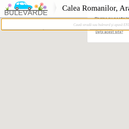
Calea Romanilor, Ar
Caută stradă sau bulevard şi apasă E